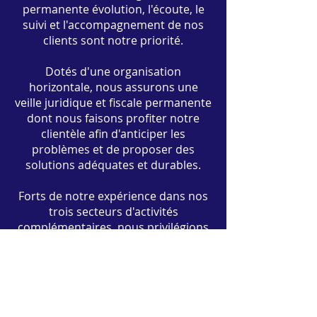
permanente évolution, l'écoute, le
MANAG
EME
NT
suivi et l'accompagnement de nos
clients sont notre priorité.
Dotés d'une organisation
horizontale, nous assurons une
veille juridique et fiscale permanente
dont nous faisons profiter notre
clientèle afin d'anticiper les
problèmes et de proposer des
solutions adéquates et durables.
Forts de notre expérience dans nos
trois secteurs d'activités
complémentaires, nous privilégions
toujours une approche globale
(ingénierie fiscale, patrimoniale et
financière).